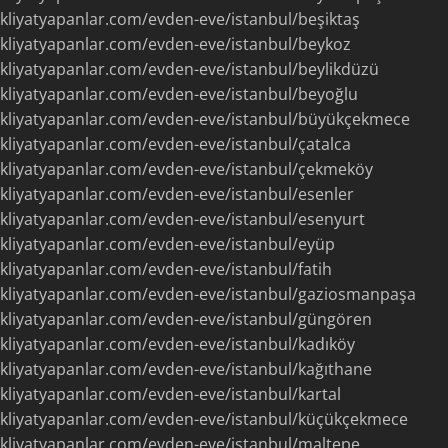
kliyatyapanlar.com/evden-eve/istanbul/beşiktaş
kliyatyapanlar.com/evden-eve/istanbul/beykoz
kliyatyapanlar.com/evden-eve/istanbul/beylikdüzü
kliyatyapanlar.com/evden-eve/istanbul/beyoğlu
kliyatyapanlar.com/evden-eve/istanbul/büyükçekmece
kliyatyapanlar.com/evden-eve/istanbul/çatalca
kliyatyapanlar.com/evden-eve/istanbul/çekmeköy
kliyatyapanlar.com/evden-eve/istanbul/esenler
kliyatyapanlar.com/evden-eve/istanbul/esenyurt
kliyatyapanlar.com/evden-eve/istanbul/eyüp
kliyatyapanlar.com/evden-eve/istanbul/fatih
kliyatyapanlar.com/evden-eve/istanbul/gaziosmanpaşa
kliyatyapanlar.com/evden-eve/istanbul/güngören
kliyatyapanlar.com/evden-eve/istanbul/kadıköy
kliyatyapanlar.com/evden-eve/istanbul/kağıthane
kliyatyapanlar.com/evden-eve/istanbul/kartal
kliyatyapanlar.com/evden-eve/istanbul/küçükçekmece
kliyatyapanlar.com/evden-eve/istanbul/maltepe